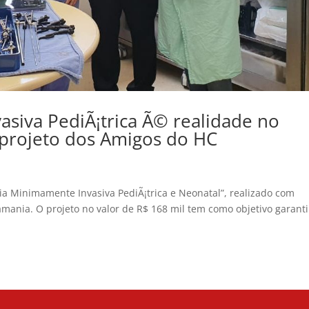
asiva PediÃ¡trica Ã© realidade no
m projeto dos Amigos do HC
ia Minimamente Invasiva PediÃ¡trica e Neonatal”, realizado com
ania. O projeto no valor de R$ 168 mil tem como objetivo garanti