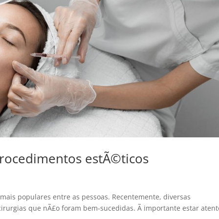
 procedimentos estÃ©ticos
mais populares entre as pessoas. Recentemente, diversas
cirurgias que nÃ£o foram bem-sucedidas. Ã importante estar aten