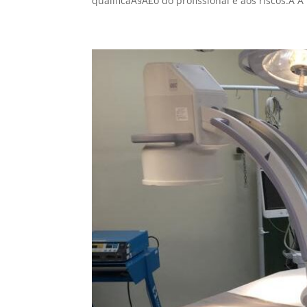
qualificaÃ§Ã£o do profissional e aos riscos.Â Â .