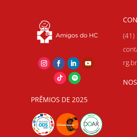
CON
(41)
con
rg.b
NOS
PRÊMIOS DE 2025