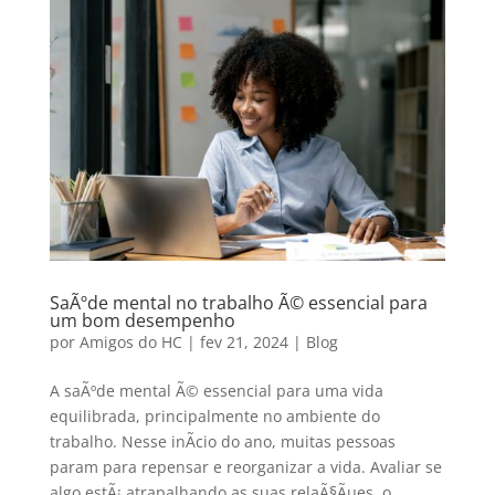
SaÃºde mental no trabalho Ã© essencial para
um bom desempenho
por
Amigos do HC
|
fev 21, 2024
|
Blog
A saÃºde mental Ã© essencial para uma vida
equilibrada, principalmente no ambiente do
trabalho. Nesse inÃ­cio do ano, muitas pessoas
param para repensar e reorganizar a vida. Avaliar se
algo estÃ¡ atrapalhando as suas relaÃ§Ãµes, o