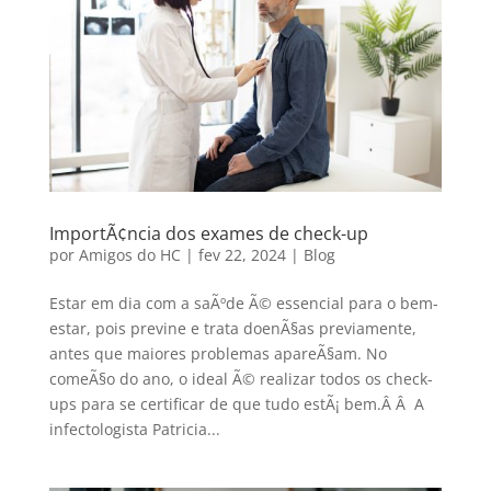
ImportÃ¢ncia dos exames de check-up
por
Amigos do HC
|
fev 22, 2024
|
Blog
Estar em dia com a saÃºde Ã© essencial para o bem-
estar, pois previne e trata doenÃ§as previamente,
antes que maiores problemas apareÃ§am. No
comeÃ§o do ano, o ideal Ã© realizar todos os check-
ups para se certificar de que tudo estÃ¡ bem.Â Â A
infectologista Patricia...