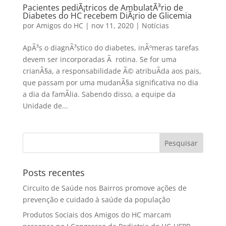
Pacientes pediÃ¡tricos de AmbulatÃ³rio de
Diabetes do HC recebem DiÃ¡rio de Glicemia
por
Amigos do HC
|
nov 11, 2020
|
Notícias
ApÃ³s o diagnÃ³stico do diabetes, inÃºmeras tarefas
devem ser incorporadas Ã rotina. Se for uma
crianÃ§a, a responsabilidade Ã© atribuÃ­da aos pais,
que passam por uma mudanÃ§a significativa no dia
a dia da famÃ­lia. Sabendo disso, a equipe da
Unidade de...
Posts recentes
Circuito de Saúde nos Bairros promove ações de
prevenção e cuidado à saúde da população
Produtos Sociais dos Amigos do HC marcam