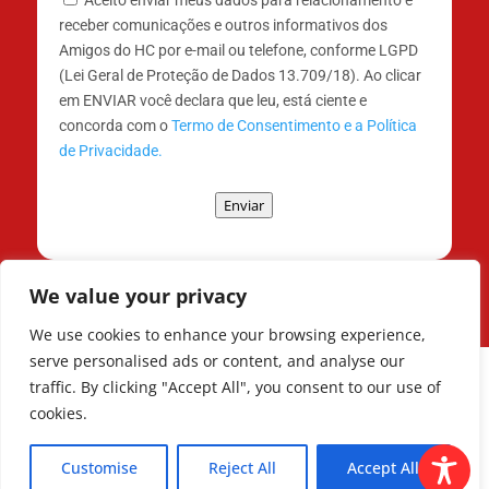
receber comunicações e outros informativos dos
Amigos do HC por e-mail ou telefone, conforme LGPD
(Lei Geral de Proteção de Dados 13.709/18). Ao clicar
em ENVIAR você declara que leu, está ciente e
concorda com o
Termo de Consentimento e a Política
de Privacidade.
Enviar
We value your privacy
We use cookies to enhance your browsing experience,
serve personalised ads or content, and analyse our
traffic. By clicking "Accept All", you consent to our use of
cookies.
Todos os Direitos Reservados © | Associação
dos Amigos do Hospital de Clínicas ®
Customise
Reject All
Accept All