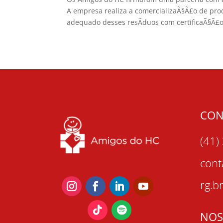
A empresa realiza a comercializaÃ§Ã£o de prod
adequado desses resÃ­duos com certificaÃ§Ã£o.
CON
(41)
con
rg.b
NOS