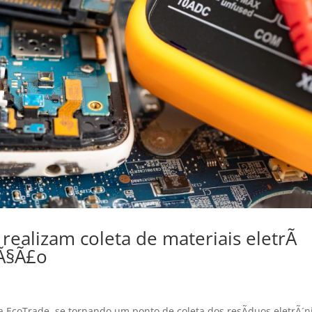
ealizam coleta de materiais eletrÃ
aÃ§Ã£o
EcoTrade, se tornando um ponto de coleta dos resÃ­duos eletrÃ´n