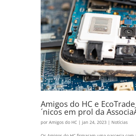
Amigos do HC e EcoTrade r
´nicos em prol da Associ
por
Amigos do HC
|
jan 24, 2023
|
Notícias
Os Amigos do HC firmaram uma parceria com a 