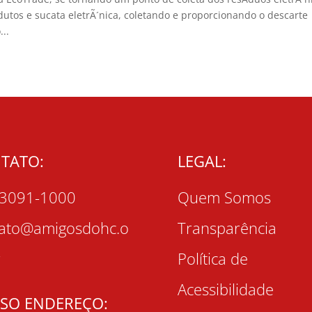
utos e sucata eletrÃ´nica, coletando e proporcionando o descarte
..
TATO:
LEGAL:
 3091-1000
Quem Somos
tato@amigosdohc.o
Transparência
r
Política de
Acessibilidade
SO ENDEREÇO: