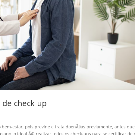
 de check-up
o bem-estar, pois previne e trata doenÃ§as previamente, antes que
no, o ideal Ã© realizar todos os check-ups para se certificar de