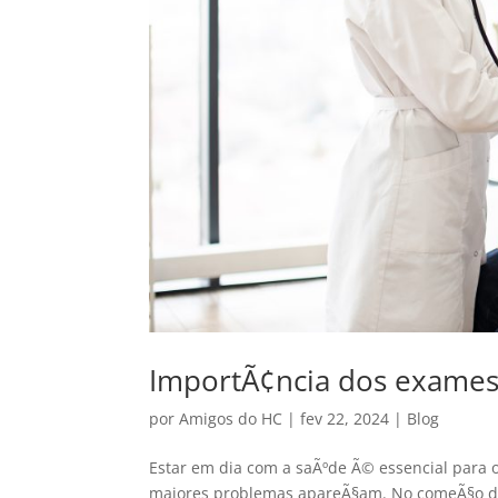
ImportÃ¢ncia dos exames
por
Amigos do HC
|
fev 22, 2024
|
Blog
Estar em dia com a saÃºde Ã© essencial para 
maiores problemas apareÃ§am. No comeÃ§o do a