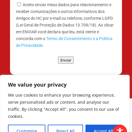
Aceito enviar meus dados para relacionamento e
receber comunicações e outros informativos dos
Amigos do HC por e-mail ou telefone, conforme LGPD
(Lei Geral de Proteção de Dados 13.709/18). Ao clicar
em ENVIAR você declara que leu, está ciente e
concorda com o
Termo de Consentimento e a Política
de Privacidade.
Enviar
We value your privacy
We use cookies to enhance your browsing experience,
serve personalised ads or content, and analyse our
traffic. By clicking "Accept All", you consent to our use of
cookies.
Todos os Direitos Reservados © | Associação
dos Amigos do Hospital de Clínicas ®
Customise
Reject All
Accept All