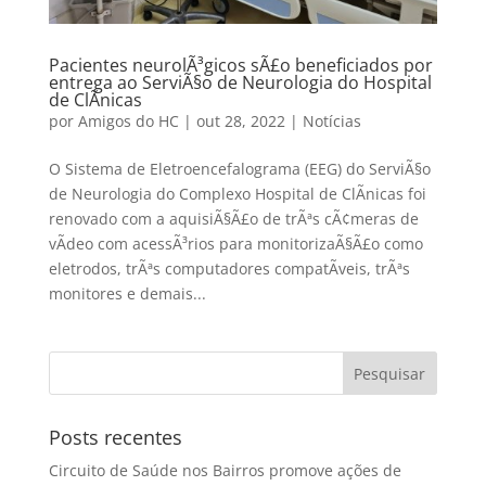
Pacientes neurolÃ³gicos sÃ£o beneficiados por
entrega ao ServiÃ§o de Neurologia do Hospital
de ClÃ­nicas
por
Amigos do HC
|
out 28, 2022
|
Notícias
O Sistema de Eletroencefalograma (EEG) do ServiÃ§o
de Neurologia do Complexo Hospital de ClÃ­nicas foi
renovado com a aquisiÃ§Ã£o de trÃªs cÃ¢meras de
vÃ­deo com acessÃ³rios para monitorizaÃ§Ã£o como
eletrodos, trÃªs computadores compatÃ­veis, trÃªs
monitores e demais...
Posts recentes
Circuito de Saúde nos Bairros promove ações de