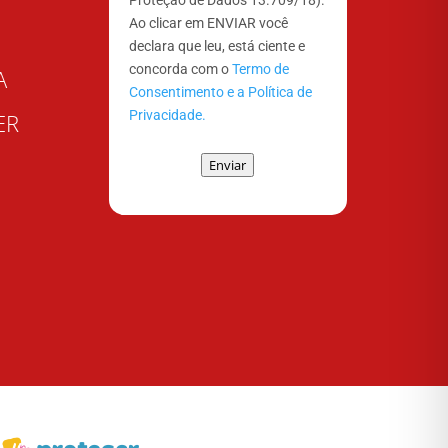
Proteção de Dados 13.709/18).
Ao clicar em ENVIAR você
declara que leu, está ciente e
concorda com o
Termo de
A
Consentimento e a Política de
Privacidade.
ER
Enviar