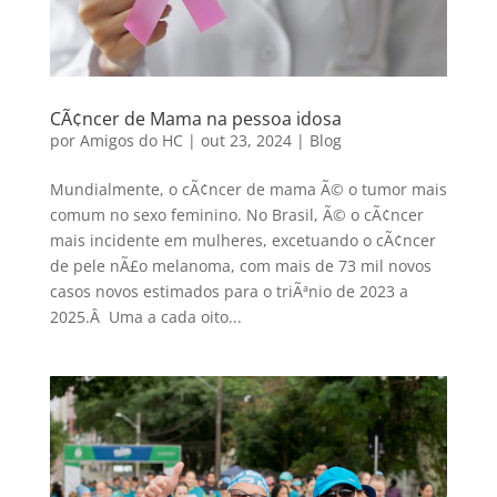
CÃ¢ncer de Mama na pessoa idosa
por
Amigos do HC
|
out 23, 2024
|
Blog
Mundialmente, o cÃ¢ncer de mama Ã© o tumor mais
comum no sexo feminino. No Brasil, Ã© o cÃ¢ncer
mais incidente em mulheres, excetuando o cÃ¢ncer
de pele nÃ£o melanoma, com mais de 73 mil novos
casos novos estimados para o triÃªnio de 2023 a
2025.Â Uma a cada oito...