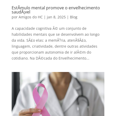
EstÃ­mulo mental promove o envelhecimento
saudÃ¡vel
por
Amigos do HC
|
jan 8, 2025
|
Blog
A capacidade cognitiva Ã© um conjunto de
habilidades mentais que se desenvolvem ao longo
da vida. SÃ£o elas: a memÃ³ria, atenÃ§Ã£o,
linguagem, criatividade, dentre outras atividades
que proporcionam autonomia de ir alÃ©m do
cotidiano. Na DÃ©cada do Envelhecimento...