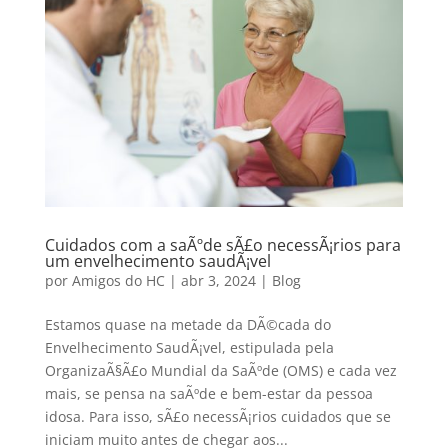
Cuidados com a saÃºde sÃ£o necessÃ¡rios para
um envelhecimento saudÃ¡vel
por
Amigos do HC
|
abr 3, 2024
|
Blog
Estamos quase na metade da DÃ©cada do
Envelhecimento SaudÃ¡vel, estipulada pela
OrganizaÃ§Ã£o Mundial da SaÃºde (OMS) e cada vez
mais, se pensa na saÃºde e bem-estar da pessoa
idosa. Para isso, sÃ£o necessÃ¡rios cuidados que se
iniciam muito antes de chegar aos...