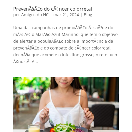
PrevenÃ§Ã£o do cÃ¢ncer colorretal
por
Amigos do HC
|
mar 21, 2024
|
Blog
Uma das campanhas de promoÃ§Ã£o Ã saÃºde do
mÃªs Ã© o MarÃ§o Azul-Marinho, que tem o objetivo
de alertar a populaÃ§Ã£o sobre a importÃ¢ncia da
prevenÃ§Ã£o e do combate do cÃ¢ncer colorretal,
doenÃ§a que acomete o intestino grosso, o reto ou o
Ã¢nus.Â A...