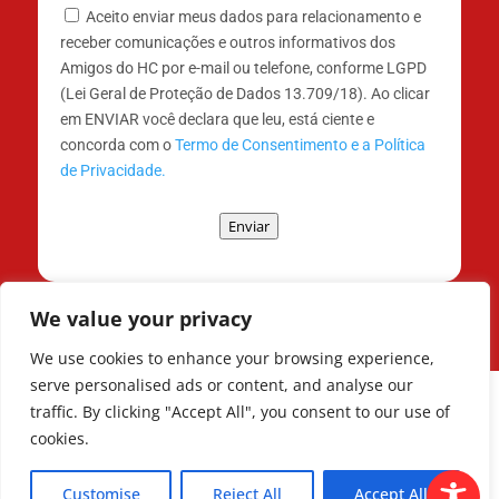
Aceito enviar meus dados para relacionamento e
receber comunicações e outros informativos dos
Amigos do HC por e-mail ou telefone, conforme LGPD
(Lei Geral de Proteção de Dados 13.709/18). Ao clicar
em ENVIAR você declara que leu, está ciente e
concorda com o
Termo de Consentimento e a Política
de Privacidade.
Enviar
We value your privacy
We use cookies to enhance your browsing experience,
serve personalised ads or content, and analyse our
traffic. By clicking "Accept All", you consent to our use of
cookies.
Todos os Direitos Reservados © | Associação
dos Amigos do Hospital de Clínicas ®
Customise
Reject All
Accept All