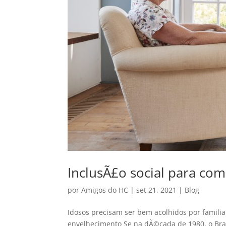
InclusÃ£o social para co
por
Amigos do HC
|
set 21, 2021
|
Blog
Idosos precisam ser bem acolhidos por famili
envelhecimento Se na dÃ©cada de 1980, o Brasi