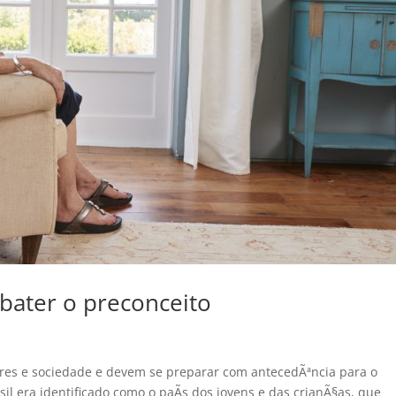
mbater o preconceito
ares e sociedade e devem se preparar com antecedÃªncia para o
l era identificado como o paÃ­s dos jovens e das crianÃ§as, que