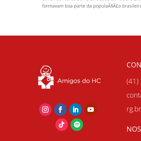
formavam boa parte da populaÃ§Ã£o brasileira
CON
(41)
con
rg.b
NOS