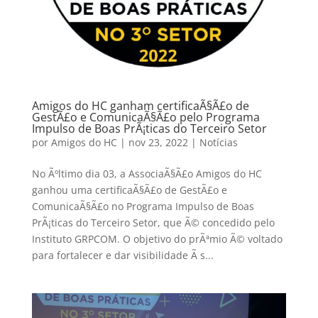
Amigos do HC ganham certificaÃ§Ã£o de
GestÃ£o e ComunicaÃ§Ã£o pelo Programa
Impulso de Boas PrÃ¡ticas do Terceiro Setor
por
Amigos do HC
|
nov 23, 2022
|
Notícias
No Ãºltimo dia 03, a AssociaÃ§Ã£o Amigos do HC
ganhou uma certificaÃ§Ã£o de GestÃ£o e
ComunicaÃ§Ã£o no Programa Impulso de Boas
PrÃ¡ticas do Terceiro Setor, que Ã© concedido pelo
Instituto GRPCOM. O objetivo do prÃªmio Ã© voltado
para fortalecer e dar visibilidade Ã s...