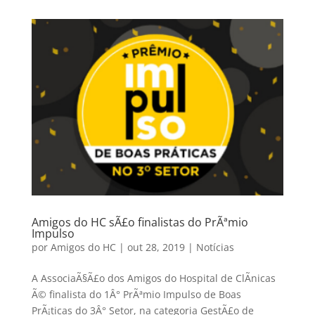
Amigos do HC sÃ£o finalistas do PrÃªmio
Impulso
por
Amigos do HC
|
out 28, 2019
|
Notícias
A AssociaÃ§Ã£o dos Amigos do Hospital de ClÃ­nicas
Ã© finalista do 1Â° PrÃªmio Impulso de Boas
PrÃ¡ticas do 3Â° Setor, na categoria GestÃ£o de