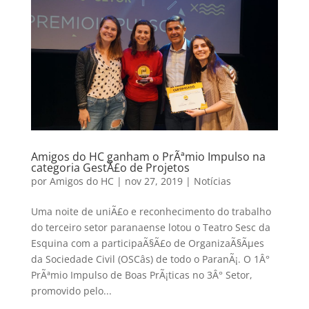
Amigos do HC ganham o PrÃªmio Impulso na
categoria GestÃ£o de Projetos
por
Amigos do HC
|
nov 27, 2019
|
Notícias
Uma noite de uniÃ£o e reconhecimento do trabalho
do terceiro setor paranaense lotou o Teatro Sesc da
Esquina com a participaÃ§Ã£o de OrganizaÃ§Ãµes
da Sociedade Civil (OSCâs) de todo o ParanÃ¡. O 1Â°
PrÃªmio Impulso de Boas PrÃ¡ticas no 3Â° Setor,
promovido pelo...