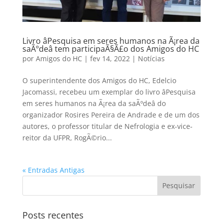
Livro âPesquisa em seres humanos na Ã¡rea da
saÃºdeâ tem participaÃ§Ã£o dos Amigos do HC
por
Amigos do HC
|
fev 14, 2022
|
Notícias
O superintendente dos Amigos do HC, Edelcio
Jacomassi, recebeu um exemplar do livro âPesquisa
em seres humanos na Ã¡rea da saÃºdeâ do
organizador Rosires Pereira de Andrade e de um dos
autores, o professor titular de Nefrologia e ex-vice-
reitor da UFPR, RogÃ©rio...
« Entradas Antigas
Posts recentes