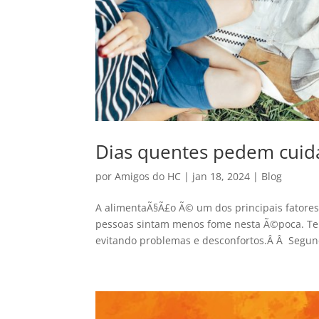
Dias quentes pedem cuid
por
Amigos do HC
|
jan 18, 2024
|
Blog
A alimentaÃ§Ã£o Ã© um dos principais fatore
pessoas sintam menos fome nesta Ã©poca. Ter
evitando problemas e desconfortos.Â Â Segund