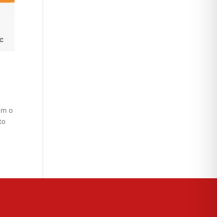
em o
to