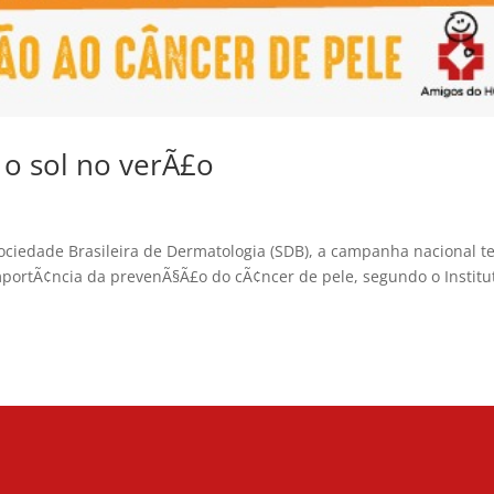
 o sol no verÃ£o
ociedade Brasileira de Dermatologia (SDB), a campanha nacional t
 importÃ¢ncia da prevenÃ§Ã£o do cÃ¢ncer de pele, segundo o Institu