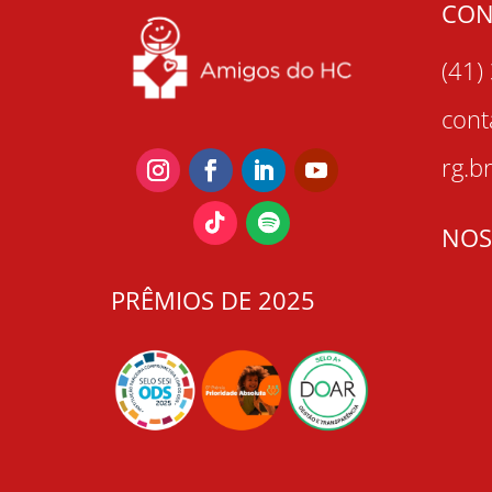
CON
(41)
con
rg.b
NOS
PRÊMIOS DE 2025