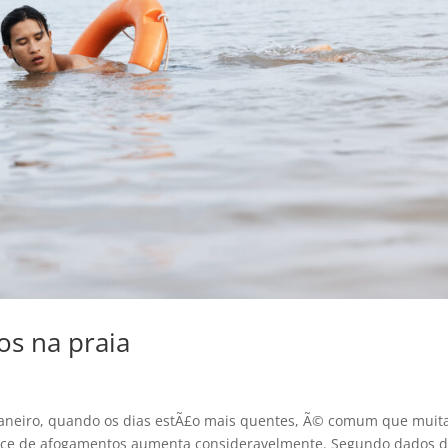
s na praia
aneiro, quando os dias estÃ£o mais quentes, Ã© comum que muit
­ndice de afogamentos aumenta consideravelmente. Segundo dados 