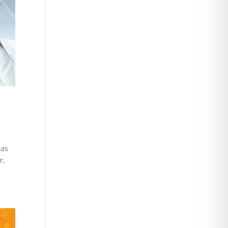
 as
r,