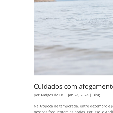
Cuidados com afogamento
por
Amigos do HC
|
jan 24, 2024
|
Blog
Na Ã©poca de temporada, entre dezembro e j
pessoas frequentem as praias. Por isso, o Ã