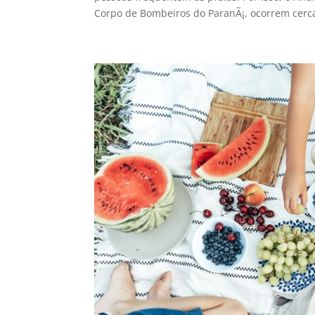
Corpo de Bombeiros do ParanÃ¡, ocorrem cerca 