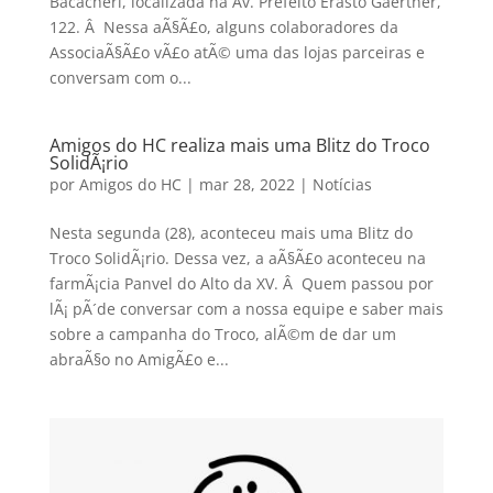
Bacacheri, localizada na Av. Prefeito Erasto Gaertner,
122. Â Nessa aÃ§Ã£o, alguns colaboradores da
AssociaÃ§Ã£o vÃ£o atÃ© uma das lojas parceiras e
conversam com o...
Amigos do HC realiza mais uma Blitz do Troco
SolidÃ¡rio
por
Amigos do HC
|
mar 28, 2022
|
Notícias
Nesta segunda (28), aconteceu mais uma Blitz do
Troco SolidÃ¡rio. Dessa vez, a aÃ§Ã£o aconteceu na
farmÃ¡cia Panvel do Alto da XV. Â Quem passou por
lÃ¡ pÃ´de conversar com a nossa equipe e saber mais
sobre a campanha do Troco, alÃ©m de dar um
abraÃ§o no AmigÃ£o e...